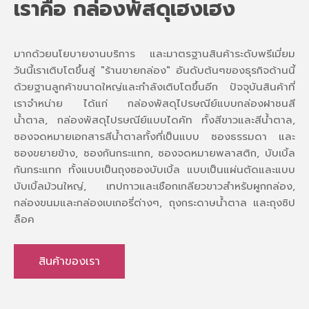
เราคือ กล่องพัสดุเฮงเฮง
มากด้วยนโยบายงานบริการ และมาตรฐานสินค้าระดับพรีเมี่ยม
วันนี้เราเติบโตขึ้นสู่ "ร้านขายกล่อง" อันดับต้นๆของธุรกิจด้านนี้
ด้วยฐานลูกค้าขนาดใหญ่และกำลังเติบโตขึ้นอีก ปัจจุบันสินค้าที่
เราจำหน่าย ได้แก่ กล่องพัสดุไปรษณีย์แบบกล่องฝาชนสี
น้ำตาล, กล่องพัสดุไปรษณีย์แบบไดคัท ทั้งสีขาวและสีน้ำตาล,
ซองจดหมายเอกสารสีน้ำตาลทั้งที่เป็นแบบ ซองธรรมดา และ
ซองขยายข้าง, ซองกันกระแทก, ซองจดหมายพลาสติก, บับเบิ้ล
กันกระแทก ทั้งแบบเป็นถุงซองบับเบิ้ล แบบเป็นแผ่นตัดและแบบ
บับเบิ้ลม้วนใหญ่, เทปกาวและเชือกเกลียวขาวสำหรับผูกกล่อง,
กล่องขนมและกล่องเบเกอรี่ต่างๆ, ถุงกระดาษน้ำตาล และถุงซิป
ล็อค
สินค้าของเรา