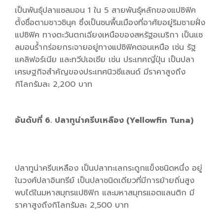
เป็นพันธุ์ปลาแซลมอน 1 ใน 5 สายพันธุ์หลักของแปซิฟิค
ตั้งชื่อตามชาวชินุค ซึ่งเป็นชนพื้นเมืองที่อาศัยอยู่ริมชายฝั่ง
แปซิฟิค ทางตะวันตกเฉียงเหนือของสหรัฐอเมริกา เป็นแซ
ลมอนร้ำกร่อยกระจายอยู่ทางแปซิฟิคตอนเหนือ เช่น รัฐ
แคลิฟอร์เนีย และทวีปเอเชีย เช่น ประเทศญี่ปุ่น เป็นปลา
เศรษฐกิจสำคัญของประเทศนิวซีแลนด์ มีราคาสูงถึง
กิโลกรัมละ 2,200 บาท
อันดับที่ 6. ปลาทูน่าครีบเหลือง (Yellowfin Tuna)
ปลาทูน่าครีบเหลือง เป็นปลาทะเลกระดูกแข็งชนิดหนึ่ง อยู่
ในวงศ์ปลาอินทรีย์ เป็นปลาชนิดเดียวที่มีการย้ายถิ่นสูง
พบได้ในมหาสมุทรแปซิฟิก และมหาสมุทรแอตแลนติก มี
ราคาสูงถึงกิโลกรัมละ 2,500 บาท