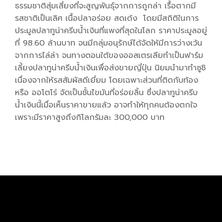
ธรรมชาติสุ่มเสี่ยงที่จะสูญพันธุ์จากการถูกล่า เรื้อตากมี
รสชาติเป็นเลิศ เนื้อปลาอร่อย สดเด้ง โดยมีสถิติในการ
ประมูลปลาทูน่าครีบน้ำเงินที่แพงที่สุดในโลก ราคาประมูลอยู่
ที่ 98.60 ล้านบาท จนมีกลุ่มอนุรักษ์ได้จัดให้มีการว่างเว้น
จากการไล่ล่า จนทางตอนใต้ของออสเตรเลียทำเป็นฟาร์ม
เลี้ยงปลาทูน่าครีบน้ำเงินเพื่อส่งขายญี่ปุ่น นิยมนำมาทำซูชิ
เนื่องจากให้รสสัมผัสดีเยี่ยม โดยเฉพาะส่วนที่ติดกับท้อง
หรือ ออโตโร่ จัดเป็นชั้นไขมันที่อร่อยลิ้น ซึ่งปลาทูน่าครีบ
น้ำเงินนี้เมื่อเห็นราคาขายแล้ว อาจทำให้ทุกคนต้องตกใจ
เพราะมีราคาสูงถึงกิโลกรัมละ 300,000 บาท