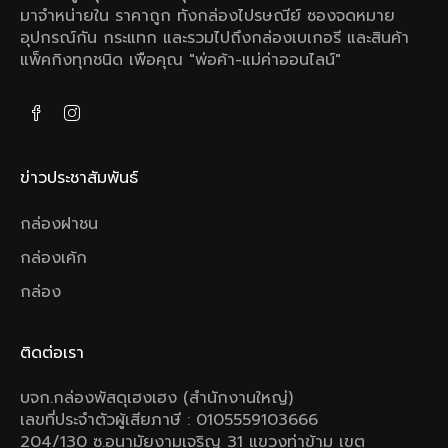
มาจําหน่ายใน ราคาถูก ทังกล่องไปรษณีย์ ซองจดหมาย
อุปกรณ์กัน กระแทก และรวมไปถึงกล่องเบเกอรี และสินค้า
แพ็คกิงทุกชนิด เพือคุณ "พ่อค้า-แม่ค่าออนไลน์"
ข่าวประชาสัมพันธ์
กล่องฝาชน
กล่องเค้ก
กล่อง
ติดต่อเรา
บจก.กล่องพัสดุเฮงเฮง (สำนักงานใหญ่)
เลขที่ประจำตัวผู้เสียภาษี : 0105559103666
204/130 ซ.อนามัยงามเจริญ 31 แขวงท่าข้าม เขต