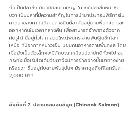
ถือเป็นปลาซีกเดียวที่มีขนาดใหญ่ ในวงศ์ปลาลิ้นหมาซีก
ขวา เป็นปลาที่มีความสำคัญในการนำมาประกอบพิธีการใน
ศาสนาของคาทอลิก
ปลาชนิดนี้อาศัยอยู่ตามพื้นทะเล และ
ออกหากินในเวลากลางคืน เพื่อสามารถอำพรางตัวจาก
ศัตรูได้ มีอยู่ทั่วโลก ส่วนใหญ่พบกระจายพันธุ์ในซีกโลก
เหนือ ที่มีอากาศหนาวเย็น นิยมกินอาหารตามพื้นทะเล โดย
เมื่อยังเป็นตัวเล็กๆจะมีลักษณะเหมือนปลาปกติทั่วๆไป จน
กระทั่งเมื่อเริ่มโตเต็มวัยตาจึงมีการย้ายข้างขึ้นมาทางซ้าย
หรือขวา ขึ้นอยู่กับสายพันธุ์นั้นๆ มีราคาสูงถึงกิโลกรัมละ
2,000 บาท
อันดับที่ 7. ปลาแซลมอนชินุค (Chinook Salmon)