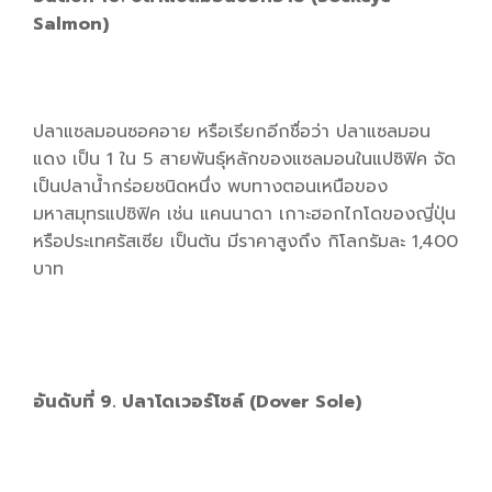
Salmon)
ปลาแซลมอนซอคอาย หรือเรียกอีกชื่อว่า ปลาแซลมอน
แดง เป็น 1 ใน 5 สายพันธุ์หลักของแซลมอนในแปซิฟิค จัด
เป็นปลาน้ำกร่อยชนิดหนึ่ง พบทางตอนเหนือของ
มหาสมุทรแปซิฟิค เช่น แคนนาดา เกาะฮอกไกโดของญี่ปุ่น
หรือประเทศรัสเซีย เป็นต้น มีราคาสูงถึง กิโลกรัมละ 1,400
บาท
อันดับที่ 9. ปลาโดเวอร์โซล์ (Dover Sole)