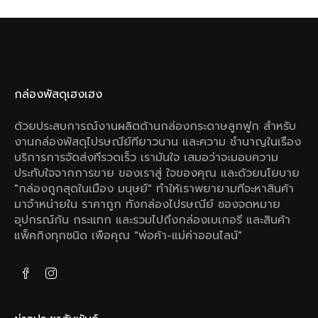
กล่องพัสดุเฮงเฮง
ด้วยประสบการณ์งานผลิตด้านกล่องกระดาษลูกฟูก สําหรับ
งานกล่องพัสดุไปรษณีย์ทียาวนาน และความ ชํานาญในเรือง
บริการการจัดส่งทีรวดเร็ว เรามันใจ เสมอว่าจะมอบความ
ประทับใจจากการขาย ของเราสู่ ใจของคุณ และด้วยนโยบาย
"กล่องถูกสุดในเมือง มนุษย์" ทําให้เราพยายามทีจะหาสินค้า
มาจําหน่ายใน ราคาถูก ทังกล่องไปรษณีย์ ซองจดหมาย
อุปกรณ์กัน กระแทก และรวมไปถึงกล่องเบเกอรี และสินค้า
แพ็คกิงทุกชนิด เพือคุณ "พ่อค้า-แม่ค่าออนไลน์"