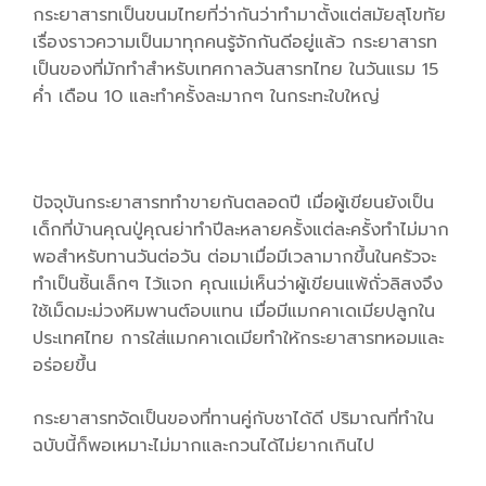
กระยาสารทเป็นขนมไทยที่ว่ากันว่าทำมาตั้งแต่สมัยสุโขทัย
เรื่องราวความเป็นมาทุกคนรู้จักกันดีอยู่แล้ว กระยาสารท
เป็นของที่มักทำสำหรับเทศกาลวันสารทไทย ในวันแรม 15
ค่ำ เดือน 10 และทำครั้งละมากๆ ในกระทะใบใหญ่
ปัจจุบันกระยาสารททำขายกันตลอดปี เมื่อผู้เขียนยังเป็น
เด็กที่บ้านคุณปู่คุณย่าทำปีละหลายครั้งแต่ละครั้งทำไม่มาก
พอสำหรับทานวันต่อวัน ต่อมาเมื่อมีเวลามากขึ้นในครัวจะ
ทำเป็นชิ้นเล็กๆ ไว้แจก คุณแม่เห็นว่าผู้เขียนแพ้ถั่วลิสงจึง
ใช้เม็ดมะม่วงหิมพานต์อบแทน เมื่อมีแมกคาเดเมียปลูกใน
ประเทศไทย การใส่แมกคาเดเมียทำให้กระยาสารทหอมและ
อร่อยขึ้น
กระยาสารทจัดเป็นของที่ทานคู่กับชาได้ดี ปริมาณที่ทำใน
ฉบับนี้ก็พอเหมาะไม่มากและกวนได้ไม่ยากเกินไป