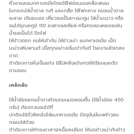
คั่วงาและแมกคาเดเมียโดยใช้ไฟอ่อนจนเหลืองหอม
ในกระทะใส่น้ำตาล กะทิ และเกลือ ใช้ไฟกลาง คนจนน้ำตาล
ละลาย เติมแบะแซ เคี่ยวจนเป็นยางมะตูม ใส่น้ำมะนาว หรือ
จนได้อุณหภูมิ 110 องศาเซลเซียส หรือทดลองหยดลงใน
น้ำและปั้นได้ ปิดไฟ
ใส่ข้าวตอก คนให้เข้ากัน ใส่ข้าวเม่า แมกคาเดเมีย เม็ด
มะม่วงหิมพานต์ เมื่อทุกอย่างเริ่มเข้ากันดี โรยงาแล้วเทลง
ถาด
ถ้าต้องการหั่นเป็นแท่ง ใช้ไม้คลึงแป้งกดให้เรียบและตัด
ตามชอบ
เคล็ดลับ
ใช้น้ำอ้อยแทนน้ำตาลโตนดขนมจะหอมขึ้น (ใช้น้ำอ้อย 450
กรัม) ต้องกวนจนได้ที่
ปกติจะใช้ถั่วลิสงไม่ใส่แมกคาเดเมีย ปัจจุบันมีมะพร้าวอบ
กรอบใส่ด้วย
ถ้าต้องการให้กระยาสารทเนื้อละเอียด ให้บดข้าวเม่ากับข้าว