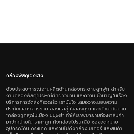
กล่องพัสดุเฮงเฮง
ด้วยประสบการณ์งานผลิตด้านกล่องกระดาษลูกฟูก สําหรับ
งานกล่องพัสดุไปรษณีย์ทียาวนาน และความ ชํานาญในเรือง
บริการการจัดส่งทีรวดเร็ว เรามันใจ เสมอว่าจะมอบความ
ประทับใจจากการขาย ของเราสู่ ใจของคุณ และด้วยนโยบาย
"กล่องถูกสุดในเมือง มนุษย์" ทําให้เราพยายามทีจะหาสินค้า
มาจําหน่ายใน ราคาถูก ทังกล่องไปรษณีย์ ซองจดหมาย
อุปกรณ์กัน กระแทก และรวมไปถึงกล่องเบเกอรี และสินค้า