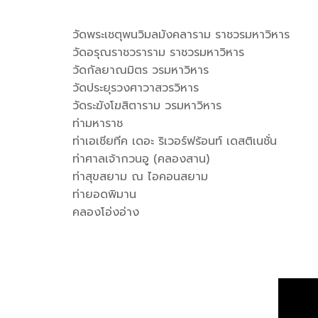
วัดพระเชตุพนวิมลมังคลาราม ราชวรมหาวิหาร
วัดอรุณราชวราราม ราชวรมหาวิหาร
วัดกัลยาณมิตร วรมหาวิหาร
วัดประยุรวงศาวาสวรวิหาร
วัดระฆังโฆสิตาราม วรมหาวิหาร
ท่ามหาราช
ท่าเอเชียทีค เดอะ ริเวอร์ฟร้อนท์ เดสติเนชั่น
ท่าศาลเจ้ากวนอู (คลองสาน)
ท่าสุขสยาม ณ ไอคอนสยาม
ท่ายอดพิมาน
คลองโอ่งอ่าง