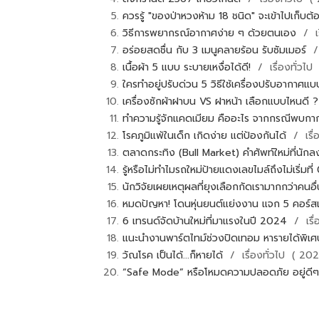
ควรรู้ "ของป่าหวงห้าม 18 ชนิด" จะเข้าไปเก็
วิธีการพยากรณ์อากาศง่าย ๆ ด้วยตนเอง
/ เ
อร่อยสดชื่น กับ 3 เมนูคลายร้อน รับซัมเมอร์
/
เนื้อผ้า 5 แบบ ระบายเหงื่อได้ดี!
/ เรื่องทั่วไ
ใครทำอยู่ปรับด่วน 5 วิธีใช้เครื่องปรับอากาศแ
เครื่องซักผ้าฝาบน VS ฝาหน้า เลือกแบบไหนดี 
ทำความรู้จักแคดเมียม คืออะไร จากกรณีพบกา
โรคภูมิแพ้ในเด็ก เกิดง่าย แต่ป้องกันได้
/ เรื
ตลาดกระทิง (Bull Market) คำศัพท์ใหม่ที่นักลง
รู้หรือไม่ทำไมรถใหม่ป้ายแดงเลขไมล์ถึงไม่เริ่มที
นักวิจัยเผยเหตุผลที่ยุงเลือกกัดเรามากกว่าคนอื
หมดปัญหา! โดนหุ่นยนต์แย่งงาน แจก 5 คอร์สเ
6 เทรนด์จัดบ้านใหม่ที่มาแรงในปี 2024
/ เรื
แนะนำงานพาร์ตไทม์ช่วงปิดเทอม หารายได้พิเ
วัณโรค เป็นได้...ก็หายได้
/ เรื่องทั่วไป ( 20
“Safe Mode” หรือโหมดความปลอดภัย อยู่ดีๆ ก็ข