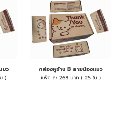
งแมว
กล่องหูช้าง B ลายน้องแมว
บ )
แพ็ค ละ 268 บาท ( 25 ใบ )