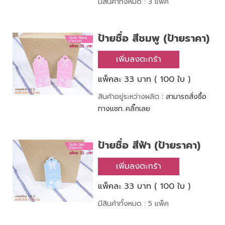
มีสินค้าทั้งหมด :
3 แพ็ค
ป้ายชื่อ สีชมพู (ป้ายราคา)
เพิ่มลงตะกร้า
แพ็คละ 33 บาท ( 100 ใบ )
สินค้าอยู่ระหว่างผลิต :
สามารถสั่งซื้อ
ทางแชท..คลิ๊กเลย
ป้ายชื่อ สีฟ้า (ป้ายราคา)
เพิ่มลงตะกร้า
แพ็คละ 33 บาท ( 100 ใบ )
มีสินค้าทั้งหมด :
5 แพ็ค