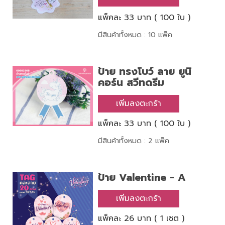
แพ็คละ 33 บาท ( 100 ใบ )
มีสินค้าทั้งหมด :
10 แพ็ค
ป้าย ทรงโบว์ ลาย ยูนิ
คอร์น สวีทดรีม
เพิ่มลงตะกร้า
แพ็คละ 33 บาท ( 100 ใบ )
มีสินค้าทั้งหมด :
2 แพ็ค
ป้าย Valentine - A
เพิ่มลงตะกร้า
แพ็คละ 26 บาท ( 1 เซต )