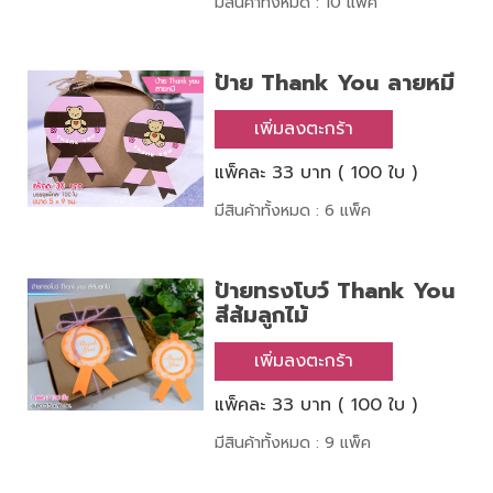
มีสินค้าทั้งหมด :
10 แพ็ค
ป้าย Thank You ลายหมี
เพิ่มลงตะกร้า
แพ็คละ 33 บาท ( 100 ใบ )
มีสินค้าทั้งหมด :
6 แพ็ค
ป้ายทรงโบว์ Thank You
สีส้มลูกไม้
เพิ่มลงตะกร้า
แพ็คละ 33 บาท ( 100 ใบ )
มีสินค้าทั้งหมด :
9 แพ็ค