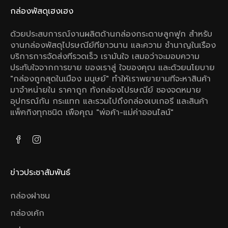
กล่องพัสดุเฮงเฮง
ด้วยประสบการณ์งานผลิตด้านกล่องกระดาษลูกฟูก สําหรับ
งานกล่องพัสดุไปรษณีย์ทียาวนาน และความ ชํานาญในเรือง
บริการการจัดส่งทีรวดเร็ว เรามันใจ เสมอว่าจะมอบความ
ประทับใจจากการขาย ของเราสู่ ใจของคุณ และด้วยนโยบาย
"กล่องถูกสุดในเมือง มนุษย์" ทําให้เราพยายามทีจะหาสินค้า
มาจําหน่ายใน ราคาถูก ทังกล่องไปรษณีย์ ซองจดหมาย
อุปกรณ์กัน กระแทก และรวมไปถึงกล่องเบเกอรี และสินค้า
แพ็คกิงทุกชนิด เพือคุณ "พ่อค้า-แม่ค่าออนไลน์"
ข่าวประชาสัมพันธ์
กล่องฝาชน
กล่องเค้ก