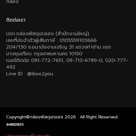
กล่อง
ติดต่อเรา
บจก.กล่องพัสดุเฮงเฮง (สำนักงานใหญ่)
เลขที่ประจำตัวผู้เสียภาษี : 0105559103666
204/130 ซ.อนามัยงามเจริญ 31 แขวงท่าข้าม เขต
บางขุนเทียน กรุงเทพมหานคร 10150
เบอร์ติดต่อ 091-772-7651, 09-713-6789-0, 020-777-
492
Line ID : @ibox2you
Copyright©กล่องพัสดุเฮงเฮง 2026 . All Right Reserved.