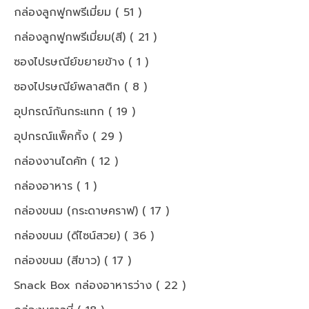
กล่องลูกฟูกพรีเมี่ยม ( 51 )
กล่องลูกฟูกพรีเมี่ยม(สี) ( 21 )
ซองไปรษณีย์ขยายข้าง ( 1 )
ซองไปรษณีย์พลาสติก ( 8 )
อุปกรณ์กันกระแทก ( 19 )
อุปกรณ์แพ็คกิ้ง ( 29 )
กล่องงานไดคัท ( 12 )
กล่องอาหาร ( 1 )
กล่องขนม (กระดาษคราฟ) ( 17 )
กล่องขนม (ดีไซน์สวย) ( 36 )
กล่องขนม (สีขาว) ( 17 )
Snack Box กล่องอาหารว่าง ( 22 )