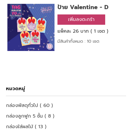
ป้าย Valentine - D
เพิ่มลงตะกร้า
แพ็คละ 26 บาท ( 1 เซต )
มีสินค้าทั้งหมด :
10 เซต
หมวดหมู่
กล่องพัสดุทั่วไป ( 60 )
กล่องลูกฟูก 5 ชั้น ( 8 )
กล่องใส่ผลไม้ ( 13 )