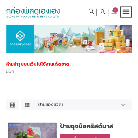
0
ห้ามนำรูปบนเว็บไปใช้งานเด็ดขาด:
ป้ายถุงมือคริสต์มาส