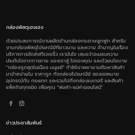
กล่องพัสดุเฮงเฮง
ด้วยประสบการณ์งานผลิตด้านกล่องกระดาษลูกฟูก สําหรับ
งานกล่องพัสดุไปรษณีย์ทียาวนาน และความ ชํานาญในเรือง
บริการการจัดส่งทีรวดเร็ว เรามันใจ เสมอว่าจะมอบความ
ประทับใจจากการขาย ของเราสู่ ใจของคุณ และด้วยนโยบาย
"กล่องถูกสุดในเมือง มนุษย์" ทําให้เราพยายามทีจะหาสินค้า
มาจําหน่ายใน ราคาถูก ทังกล่องไปรษณีย์ ซองจดหมาย
อุปกรณ์กัน กระแทก และรวมไปถึงกล่องเบเกอรี และสินค้า
แพ็คกิงทุกชนิด เพือคุณ "พ่อค้า-แม่ค่าออนไลน์"
ข่าวประชาสัมพันธ์