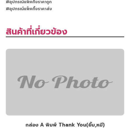
#อุปกรณ์แพ็คกิ้งราคาถูก
#อุปกรณ์แพ็คกิ้งราคาส่ง
สินค้าที่เกี่ยวข้อง
กล่อง A พิมพ์ Thank You(ยิ้ม,หมี)