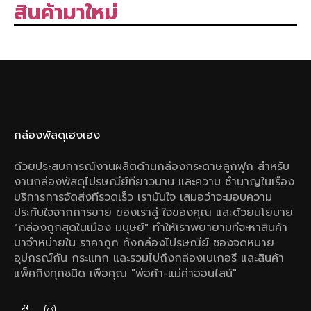
สินค้ามาใหม่
กล่องพัสดุเฮงเฮง
ด้วยประสบการณ์งานผลิตด้านกล่องกระดาษลูกฟูก สําหรับ
งานกล่องพัสดุไปรษณีย์ทียาวนาน และความ ชํานาญในเรือง
บริการการจัดส่งทีรวดเร็ว เรามันใจ เสมอว่าจะมอบความ
ประทับใจจากการขาย ของเราสู่ ใจของคุณ และด้วยนโยบาย
"กล่องถูกสุดในเมือง มนุษย์" ทําให้เราพยายามทีจะหาสินค้า
มาจําหน่ายใน ราคาถูก ทังกล่องไปรษณีย์ ซองจดหมาย
อุปกรณ์กัน กระแทก และรวมไปถึงกล่องเบเกอรี และสินค้า
แพ็คกิงทุกชนิด เพือคุณ "พ่อค้า-แม่ค่าออนไลน์"