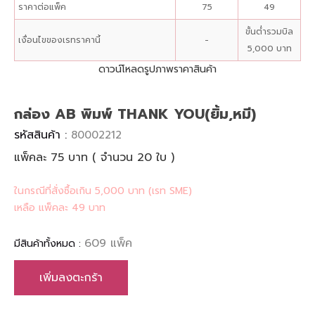
ราคาต่อแพ็ค
75
49
ขั้นต่ำรวมบิล
เงื่อนไขของเรทราคานี้
-
5,000 บาท
ดาวน์โหลดรูปภาพราคาสินค้า
กล่อง AB พิมพ์ THANK YOU(ยิ้ม,หมี)
รหัสสินค้า :
80002212
แพ็คละ 75 บาท ( จำนวน 20 ใบ )
ในกรณีที่สั่งซื้อเกิน 5,000 บาท (เรท SME)
เหลือ แพ็คละ 49 บาท
609 แพ็ค
มีสินค้าทั้งหมด :
เพิ่มลงตะกร้า