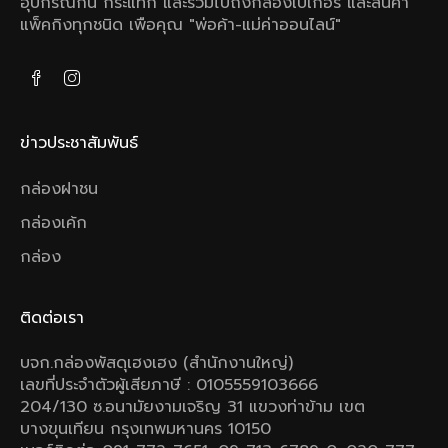
อุปกรณ์กัน กระแทก และรวมไปถึงกล่องเบเกอรี และสินค้า
แพ็คกิงทุกชนิด เพือคุณ "พ่อค้า-แม่ค่าออนไลน์"
ข่าวประชาสัมพันธ์
กล่องฝาชน
กล่องเค้ก
กล่อง
ติดต่อเรา
บจก.กล่องพัสดุเฮงเฮง (สำนักงานใหญ่)
เลขที่ประจำตัวผู้เสียภาษี : 0105559103666
204/130 ซ.อนามัยงามเจริญ 31 แขวงท่าข้าม เขต
บางขุนเทียน กรุงเทพมหานคร 10150