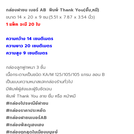
กล่องฝาชน เบอร์ AB พิมพ์ Thank You(ยิ้ม,หมี)
ขนาด 14 x 20 x 9 ซม.(5.51 x 7.87 x 3.54 นิ้ว)
1 แพ็ค จะมี 20 ใบ
ความกว้าง 14 เซนติเมตร
ความยาว 20 เซนติเมตร
ความสูง 9 เซนติเมตร
กล่องลูกฟูกหนา 3 ชั้น
เนื้อกระดาษเป็นชนิด KA/M 125/105/105 แกรม ลอน B
เป็นแบบความหนาสเปคกล่องร้านทั่วไป
มีพิมพ์ผู้ส่งและผู้รับชัดเจน
พิมพ์ Thank You ลาย ยิ้ม หรือ หน้าหมี
#กล่องไปรษณีย์ฝาชน
#กล่องราคาประหยัด
#กล่องฝาชนเบอร์AB
#กล่องพัสดุเฮงเฮง
#กล่องถูกสุดในเมืองมนุษย์