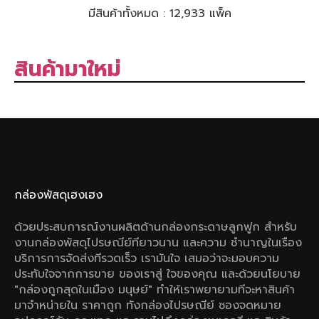
มีสินค้าทั้งหมด :
12,933 แพ็ค
สินค้ามาใหม่
กล่องพัสดุเฮงเฮง
ด้วยประสบการณ์งานผลิตด้านกล่องกระดาษลูกฟูก สําหรับ
งานกล่องพัสดุไปรษณีย์ทียาวนาน และความ ชํานาญในเรือง
บริการการจัดส่งทีรวดเร็ว เรามันใจ เสมอว่าจะมอบความ
ประทับใจจากการขาย ของเราสู่ ใจของคุณ และด้วยนโยบาย
"กล่องถูกสุดในเมือง มนุษย์" ทําให้เราพยายามทีจะหาสินค้า
มาจําหน่ายใน ราคาถูก ทังกล่องไปรษณีย์ ซองจดหมาย