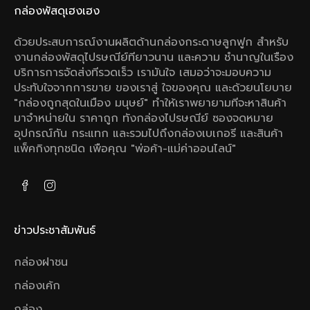
กล่องพัสดุเฮงเฮง
ด้วยประสบการณ์งานผลิตด้านกล่องกระดาษลูกฟูก สําหรับ
งานกล่องพัสดุไปรษณีย์ทียาวนาน และความ ชํานาญในเรือง
บริการการจัดส่งทีรวดเร็ว เรามันใจ เสมอว่าจะมอบความ
ประทับใจจากการขาย ของเราสู่ ใจของคุณ และด้วยนโยบาย
"กล่องถูกสุดในเมือง มนุษย์" ทําให้เราพยายามทีจะหาสินค้า
มาจําหน่ายใน ราคาถูก ทังกล่องไปรษณีย์ ซองจดหมาย
อุปกรณ์กัน กระแทก และรวมไปถึงกล่องเบเกอรี และสินค้า
แพ็คกิงทุกชนิด เพือคุณ "พ่อค้า-แม่ค่าออนไลน์"
ข่าวประชาสัมพันธ์
กล่องฝาชน
กล่องเค้ก
กล่อง