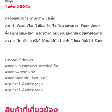
ขึ้นรูป)
1 แพ็ค มี 50 ใบ
กล่องแซนวิชกระดาษคราฟไซส์เล็ก
ส่วนด้านในจะเคลือบกันซึมอย่างดี ผลิตจากกระดาษ Food Grade
ซึ่งสามารถสัมผัสอาหารโดยตรงได้อย่างปลอดภัยย่อยสลายได้ง่าย
สามารถติดสติกเกอร์โลโก้ตัวเองได้อย่างเก๋ๆ ใส่ขนมปังได้ 4 ชั้นค่ะ
บรรจุภัณฑ์ใส่อาหาร
#กล่องแซนวิชกระดาษคราฟไซส์เล็ก
#กล่องพัสดุเฮงเฮง
#กล่องถูกสุดในเมืองมนุษย์
#อุปกรณ์แพ็คกิ้งราคาถูก
#อุปกรณ์แพ็คกิ้งราคาส่ง
สินค้าที่เกี่ยวข้อง