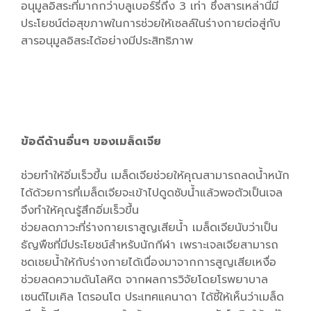
อนุมูลอิสระที่มากกว่าบลูเบอร์รี่ถึง 3 เท่า ซึ่งสารเหล่านี้มี
ประโยชน์ต่อสุขภาพในการช่วยให้เซลล์ในร่างกายต่อสู่กับ
สารอนุมูลอิสระได้อย่างมีประสิทธิภาพ
ข้อดีด้านอื่นๆ ของเมล็ดเจีย
ช่วยทำให้อิ่มเร็วขึ้น เมล็ดเจียช่วยให้คุณสามารถลดน้ำหนัก
ได้ด้วยการที่เมล็ดเจียจะเข้าไปดูดซับน้ำแล้วพอตัวเป็นเจล
จึงทำให้คุณรู้สึกอิ่มเร็วขึ้น
ช่วยลดภาวะที่ร่างกายเราสูญเสียน้ำ เมล็ดเจียนับว่าเป็น
ธัญพืชที่มีประโยชน์สำหรับนักกีฬา เพราะเจลเจียสามารถ
ชดเชยน้ำให้กับร่างกายได้เนื่องมาจากการสูญเสียเหงื่อ
ช่วยลดความดันโลหิต จากผลการวิจัยโดยโรพยาบาล
เซนต์ไมเคิล โตรอนโต ประเทศแคนาดา ได้ชี้ให้เห็นว่าเมล็ด