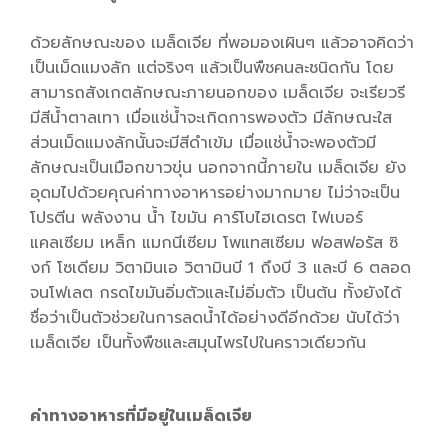
ด้วยลักษณะของ เมล็ดเจีย ที่พอมองเผินๆ แล้วอาจคิดว่า
เป็นเม็ดแมงลัก แต่จริงๆ แล้วเป็นพืชคนละชนิดกัน โดย
สามารถสังเกตลักษณะภายนอกของ เมล็ดเจีย จะเรียวรี
มีสีน้ำตาลเทา เมื่อแช่น้ำจะเกิดการพองตัว มีลักษณะใส
ส่วนเม็ดแมงลักนั้นจะมีสีดำเข้ม เมื่อแช่น้ำจะพองตัวมี
ลักษณะเป็นเมือกขาวขุ่น นอกจากนี้ภายใน เมล็ดเจีย ยัง
อุดมไปด้วยคุณค่าทางอาหารอย่างมากมาย ไม่ว่าจะเป็น
โปรตีน พลังงาน น้ำ ไขมัน คาร์โบไฮเดรต ไฟเบอร์
แคลเซียม เหล็ก แมกนีเซียม โพแทสเซียม ฟอสฟอรัส ซิ
งก์ โซเดียม วิตามินเอ วิตามินบี 1 ถึงบี 3 และบี 6 ตลอด
จนโฟเลต กรดไขมันอิ่มตัวและไม่อิ่มตัว เป็นต้น ทั้งยังได้
ชื่อว่าเป็นตัวช่วยในการลดน้ำได้อย่างดีอีกด้วย นับได้ว่า
เมล็ดเจีย เป็นทั้งพืชและสมุนไพรไปในคราวเดียวกัน
ค่าทางอาหารที่มีอยู่ในเมล็ดเจีย