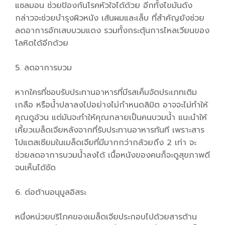
แซลมอน ช่วยป้องกันโรคหัวใจได้ด้วย อีกทั้งไขมันดัง
กล่าวจะช่วยบำรุงผิวหนัง เส้นผมและเล็บ ที่สำคัญยังช่วย
ลดอาการอักเสบบวมแดง รวมทั้งกระตุ้นการไหลเวียนของ
โลหิตได้อีกด้วย
5. ลดอาการบวม
หากใครที่ชอบรับประทานอาหารที่มีรสเค็มจัดประเภทเติม
เกลือ หรือน้ำปลาลงไปอย่างไม่กำหนดลิมิต อาจจะไม่ทำให้
คุณดูอ้วน แต่มันจะทำให้คุณกลายเป็นคนบวมน้ำ แนะนำให้
เคี้ยวเมล็ดเจียหลังจากที่รับประทานอาหารทันที เพราะสาร
โปแตสเซียมในเมล็ดเจียที่มีมากกว่ากล้วยถึง 2 เท่า จะ
ช่วยลดอาการบวมน้ำลงได้ เนื้อหนังของคนก็จะดูสุขภาพดี
จนเห็นได้ชัด
6. ต่อต้านอนุมูลอิสระ
หนึ่งหน่วยบริโภคของเมล็ดเจียประกอบไปด้วยสารต้าน