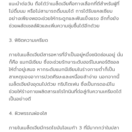
แนะนำต่อวัน ถือได้ว่าเมล็ดเจียคือทางเลือกที่ดีสำหรับผู้ที่
ไม่ดื่มนม หรือไม่สามารถดื่มนมได้ การได้รับแคลเซียม
อย่างเพียงพอจะช่วยให้กระดูกและฟันแข็งแรง อีกทั้งยัง
ช่วยผลัดเซลล์ผิวและเพิ่มความชุ่มชื้นได้อีกด้วย
3. พิชิตความเครียด
ภายในเมล็ดเจียมีสารอหารที่จำเป็นอยู่หนึ่งชนิดซ่อนอยู่ นั่น
ก็คือ แมกนีเซียม ซึ่งจะช่วยรักษาระดับฮอร์โมนคอร์ติชอล
ให้ต่ำอยู่เสมอ หากระดับแมกนีเซียมในร่างกายต่ำก็เป็น
สาเหตุของอาการปวดศีรษะและเหนื่อยล้าง่าย นอกจากนี้
เมล็ดเจียยังอุดมไปด้วย ทริปโตเฟน ซึ่งเป็นกรดอะมิโน
ช่วยให้ร่างกายผลิตสารเซโรโทนินที่ต่อสู่กับความเครียดได้
เป็นอย่างดี
4. ผิวพรรณผ่องใส
ภายในเมล็ดเจียมีกรดไขมันโอเมก้า 3 ที่มีมากกว่าในปลา