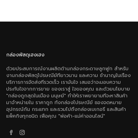
กล่องพัสดุเฮงเฮง
ด้วยประสบการณ์งานผลิตด้านกล่องกระดาษลูกฟูก สําหรับ
งานกล่องพัสดุไปรษณีย์ทียาวนาน และความ ชํานาญในเรือง
บริการการจัดส่งทีรวดเร็ว เรามันใจ เสมอว่าจะมอบความ
ประทับใจจากการขาย ของเราสู่ ใจของคุณ และด้วยนโยบาย
"กล่องถูกสุดในเมือง มนุษย์" ทําให้เราพยายามทีจะหาสินค้า
มาจําหน่ายใน ราคาถูก ทังกล่องไปรษณีย์ ซองจดหมาย
อุปกรณ์กัน กระแทก และรวมไปถึงกล่องเบเกอรี และสินค้า
แพ็คกิงทุกชนิด เพือคุณ "พ่อค้า-แม่ค่าออนไลน์"