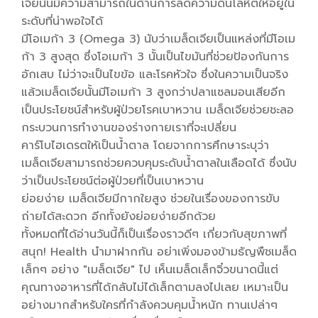
เจียนั้นมีความสามารถในด้านการลดความดันโลหิตให้อยู่ใน
ระดับที่น่าพอใจได้
มีโอเมก้า 3 (Omega 3) นับว่าเมล็ดเจียเป็นแหล่งที่มีโอเม
ก้า 3 สูงสุด ซึ่งโอเมก้า 3 นั้นเป็นไขมันที่ช่วยป้องกันการ
อักเสบ ไม่ว่าจะเป็นไขข้อ และโรคหัวใจ ซึ่งในความเป็นจริง
แล้วเมล็ดเจียนั้นมีโอเมก้า 3 สูงกว่าปลาแซลมอนเสียอีก
เป็นประโยชน์สำหรับผู้ป่วยโรคเบาหวาน เมล็ดเจียช่วยชะลอ
กระบวนการทำงานของร่างกายเราที่จะเปลี่ยน
คาร์โบไฮเดรตให้เป็นน้ำตาล โดยจากการศึกษาระบุว่า
เมล็ดเจียสามารถช่วยควบคุมระดับน้ำตาลในเลือดได้ ซึ่งนับ
ว่าเป็นประโยชน์ต่อผู้ป่วยที่เป็นเบาหวาน
ย่อยง่าย เมล็ดเจียมีกากใยสูง ช่วยในเรื่องของการขับ
ถ่ายได้สะดวก อีกทั้งยังย่อยง่ายอีกด้วย
ทั้งหมดที่ได้อ่านวันนี้ก็เป็นเรื่องราวดีๆ เกี่ยวกับสุขภาพที่
สนุก! Health นำมาฝากกัน อย่าเพิ่งมองข้ามธัญพืชเมล็ด
เล็กๆ อย่าง "เมล็ดเจีย" ไป เห็นเมล็ดเล็กจิ๋วขนาดนี้แต่
คุณทางอาหารที่ได้กลับไม่ได้เล็กตามลงไปเลย เหมาะเป็น
อย่างมากสำหรับใครที่กำลังควบคุมน้ำหนัก ทานเปล่าๆ