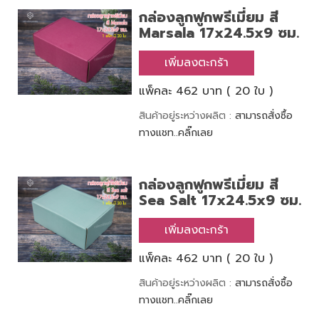
กล่องลูกฟูกพรีเมี่ยม สี
Marsala 17x24.5x9 ซม.
เพิ่มลงตะกร้า
แพ็คละ 462 บาท ( 20 ใบ )
สินค้าอยู่ระหว่างผลิต :
สามารถสั่งซื้อ
ทางแชท..คลิ๊กเลย
กล่องลูกฟูกพรีเมี่ยม สี
Sea Salt 17x24.5x9 ซม.
เพิ่มลงตะกร้า
แพ็คละ 462 บาท ( 20 ใบ )
สินค้าอยู่ระหว่างผลิต :
สามารถสั่งซื้อ
ทางแชท..คลิ๊กเลย