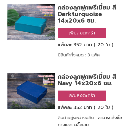
กล่องลูกฟูกพรีเมี่ยม สี
Darkturquoise
14x20x6 ซม.
เพิ่มลงตะกร้า
แพ็คละ 352 บาท ( 20 ใบ )
มีสินค้าทั้งหมด :
3 แพ็ค
กล่องลูกฟูกพรีเมี่ยม สี
Navy 14x20x6 ซม.
เพิ่มลงตะกร้า
แพ็คละ 352 บาท ( 20 ใบ )
สินค้าอยู่ระหว่างผลิต :
สามารถสั่งซื้อ
ทางแชท..คลิ๊กเลย