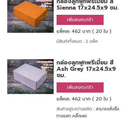
กล่องลูกฟูกพรีเมี่ยม สี
Sienna 17x24.5x9 ซม.
เพิ่มลงตะกร้า
แพ็คละ 462 บาท ( 20 ใบ )
มีสินค้าทั้งหมด :
2 แพ็ค
กล่องลูกฟูกพรีเมี่ยม สี
Ash Grey 17x24.5x9
ซม.
เพิ่มลงตะกร้า
แพ็คละ 462 บาท ( 20 ใบ )
สินค้าอยู่ระหว่างผลิต :
สามารถสั่งซื้อ
ทางแชท..คลิ๊กเลย