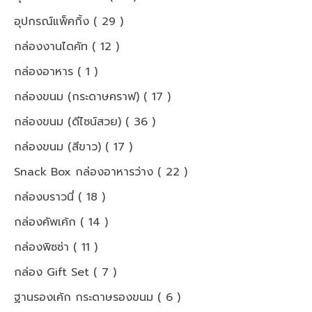
อุปกรณ์แพ็คกิ้ง ( 29 )
กล่องงานไดคัท ( 12 )
กล่องอาหาร ( 1 )
กล่องขนม (กระดาษคราฟ) ( 17 )
กล่องขนม (ดีไซน์สวย) ( 36 )
กล่องขนม (สีขาว) ( 17 )
Snack Box กล่องอาหารว่าง ( 22 )
กล่องบราวนี่ ( 18 )
กล่องคัพเค้ก ( 14 )
กล่องพิซซ่า ( 11 )
กล่อง Gift Set ( 7 )
ฐานรองเค้ก กระดาษรองขนม ( 6 )