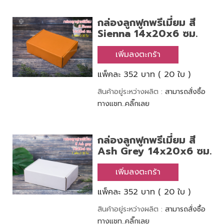
กล่องลูกฟูกพรีเมี่ยม สี
Sienna 14x20x6 ซม.
เพิ่มลงตะกร้า
แพ็คละ 352 บาท ( 20 ใบ )
สินค้าอยู่ระหว่างผลิต :
สามารถสั่งซื้อ
ทางแชท..คลิ๊กเลย
กล่องลูกฟูกพรีเมี่ยม สี
Ash Grey 14x20x6 ซม.
เพิ่มลงตะกร้า
แพ็คละ 352 บาท ( 20 ใบ )
สินค้าอยู่ระหว่างผลิต :
สามารถสั่งซื้อ
ทางแชท..คลิ๊กเลย