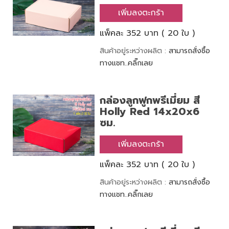
เพิ่มลงตะกร้า
แพ็คละ 352 บาท ( 20 ใบ )
สินค้าอยู่ระหว่างผลิต :
สามารถสั่งซื้อ
ทางแชท..คลิ๊กเลย
กล่องลูกฟูกพรีเมี่ยม สี
Holly Red 14x20x6
ซม.
เพิ่มลงตะกร้า
แพ็คละ 352 บาท ( 20 ใบ )
สินค้าอยู่ระหว่างผลิต :
สามารถสั่งซื้อ
ทางแชท..คลิ๊กเลย