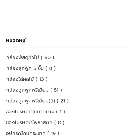
หมวดหมู่
กล่องพัสดุทั่วไป ( 60 )
กล่องลูกฟูก 5 ชั้น ( 8 )
กล่องใส่ผลไม้ ( 13 )
กล่องลูกฟูกพรีเมี่ยม ( 51 )
กล่องลูกฟูกพรีเมี่ยม(สี) ( 21 )
ซองไปรษณีย์ขยายข้าง ( 1 )
ซองไปรษณีย์พลาสติก ( 8 )
อุปกรณ์กันกระแทก ( 19 )