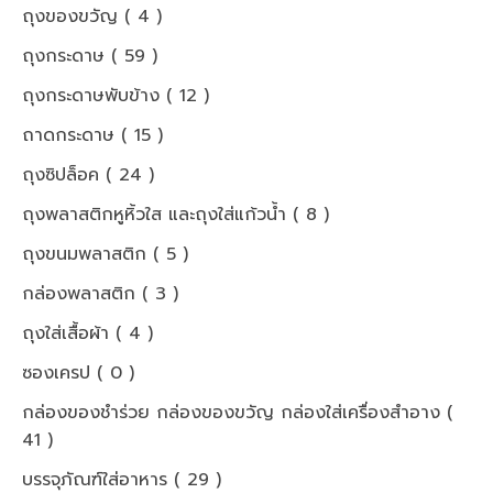
ถุงของขวัญ ( 4 )
ถุงกระดาษ ( 59 )
ถุงกระดาษพับข้าง ( 12 )
ถาดกระดาษ ( 15 )
ถุงซิปล็อค ( 24 )
ถุงพลาสติกหูหิ้วใส และถุงใส่แก้วน้ำ ( 8 )
ถุงขนมพลาสติก ( 5 )
กล่องพลาสติก ( 3 )
ถุงใส่เสื้อผ้า ( 4 )
ซองเครป ( 0 )
กล่องของชำร่วย กล่องของขวัญ กล่องใส่เครื่องสำอาง (
41 )
บรรจุภัณฑ์ใส่อาหาร ( 29 )