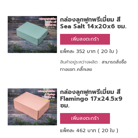
กล่องลูกฟูกพรีเมี่ยม สี
Sea Salt 14x20x6 ซม.
เพิ่มลงตะกร้า
แพ็คละ 352 บาท ( 20 ใบ )
สินค้าอยู่ระหว่างผลิต :
สามารถสั่งซื้อ
ทางแชท..คลิ๊กเลย
กล่องลูกฟูกพรีเมี่ยม สี
Flamingo 17x24.5x9
ซม.
เพิ่มลงตะกร้า
แพ็คละ 462 บาท ( 20 ใบ )