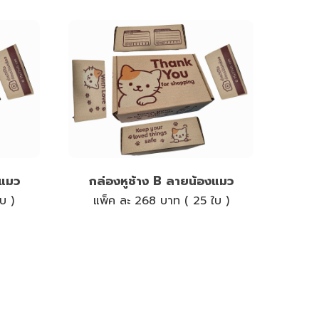
งแมว
กล่องหูช้าง B ลายน้องแมว
บ )
แพ็ค ละ 268 บาท ( 25 ใบ )