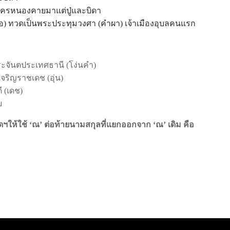
นครหนองคายมาแต่ปู่และบิดา
อ) ทวดเป็นพระประทุมวงศา (คำผา) เจ้าเมืองอุบลคนแรก
ันตประเทศธานี (โง่นคำ)
ิญราชเดช (อุ่น)
 (เดช)
บ
ฯให้ใช้ ‘ณ’ ต่อท้ายนามสกุลที่แยกออกจาก ‘ณ’ เดิม คือ