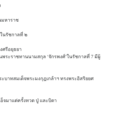
ง
ินมหาราช
ในรัชกาลที่ ๒
ุงศรีอยุธยา
ะราชทานนามสกุล ‘จักรพงศ์’ในรัชกาลที่ 7 มีผู้
ระบาทสมเด็จพระมงกุฎเกล้าฯ ทรงพระอิสริยยศ
อ็จมาแต่ครั้งทวด ปู่ และบิดา