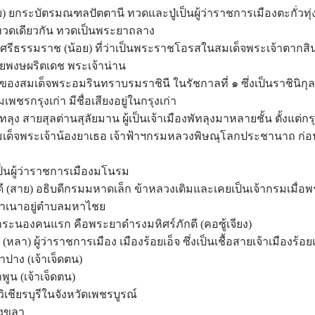
) ยกระบัตรมณฑลปัตตานี ทวดและปู่เป็นผู้ว่าราชการเมืองตะกั่วทุ่
ทวดเดียวกัน ทวดเป็นพระยาถลาง
รีธรรมราช (น้อย) ที่ว่าเป็นพระราชโอรสในสมเด็จพระเจ้าตากส
ิยพงษผริตเดช พระเจ้าน่าน
สมเด็จพระอมรินทราบรมราชินี ในรัชกาลที่ ๑ ซึ่งเป็นราชินิกุล
มเพชรกรุงเก่า มีชื่อเสียงอยู่ในกรุงเก่า
ุง สายสุลต่านสุลัยมาน ผู้เป็นเจ้าเมืองพัทลุงมาหลายชั้น ตั้งแต่กร
็จพระเจ้าน้องยาเธอ เจ้าฟ้าฯกรมหลวงพิษณุโลกประชานาถ ก่อนพร
นผู้ว่าราชการเมืองมโนรม
าย) อธิบดีกรมมหาดเล็ก ข้าหลวงเดิมและเคยเป็นเจ้ากรมเมื่อพ
ลำเนาอยู่ตำบลมหาไชย
ระนองคนแรก คือพระยาดำรงมหิศร์ภักดี (คอซู้เจียง)
) ผู้ว่าราชการเมือง เมืองร้อยเอ็จ ซึ่งเป็นเชื้อสายเจ้าเมืองร้อยเ
ปาง (เจ้าเจ็ดตน)
ูน (เจ้าเจ็ดตน)
วิเชียรบุรีในจังหวัดเพชรบูรณ์
สงขลา