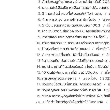
สัตว์เศรษฐกิจมาแรง สร้างรายได้งามในปี 20
เล่นเกมได้เงินจริง หาเงินจากเกม ไม่ต้องลงท
5 โทนกลิ่นน้ำหอมที่เพิ่มเสน่ห์ให้กับท่านชาย
/ เ
4 อาหารบำรุงไต ห่างไกลโรคไตเรื้อรัง
/ เรื่อ
5 เว็บเขียนบทความได้เงินเเน่นอน 100%
/ เร
เก่งได้ไม่ต้องเสียตังค์ รวม 6 คอร์สเรียนภาษ
การดูแลตนเอง อาหารสำหรับผู้ป่วยโรคเก๊าท์
/ 
ทำนายฝันรวม 15 ความฝัน เตือนสติบอกเหตุลาง
ปัญหาเรื่องผิวๆ ที่มาพร้อมกับฝน
/ เรื่องทั่
สิงหา พาแม่เที่ยวกับ 10 ที่น่าเที่ยววันแม่
/ เรื
โรคนอนเกิน อันตรายใกล้ตัวที่ไม่ควรมองข้าม
/
แนะนำอาหารที่กินแล้วอร่อยอีกทั้งยังแก้ร้อนใน
10 ต่นไม้ฟอกอากาศที่มีควรมีไว้ติดบ้าน
/ เรื่
คาร์บอนเครดิต คืออะไร
/ เรื่องทั่วไป ( 20
รวมรายชื่อต้นไม้ที่เข้ารวม คาร์บอนเครดิต
/ เร
รวมสัญลักษณ์บนพลาสติกที่สามารถนำไป รีไซเ
5 เทคนิคการพูดจูงใจหรือโน้วน้าวใจคนฟัง ให้
7 เรือดำน้ำเก่าที่สุดในโลกที่ยังใช้ในกองทัพ
/ เ