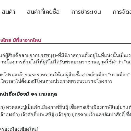
สินค้า
สินค้าที่เคยซื้อ
การชำระเงิน
การจัด
องไทย มีที่มาจากไหน
่ผู้สืบเชื้อสายจากบรรพบุรุษที่มีนิวาสถานตั้งอยู่ในที่แห่งนั้นเป็
าชโองการห้ามไม่ให้ผู้ที่ไม่ได้รับพระบรมราชานุญาตใช้คำว่า "ณ
โปรดเกล้าฯ พระราชทานให้แก่ผู้สืบเชื้อสายเจ้าเมือง "บางเมือง" 
ซึ่งใครเอาไปตั้งเองมีโทษตามประกาศพระบรมราชโองการ
หน้าชื่อเมืองมี ๒๑ นามสกุล
วดและปู่เป็นเจ้าเมืองกาฬสินธุ์ เชื้อสายเจ้าเมืองกาฬสินธุ์มาแต
เจ้าเบงคำ) เจ้าศักดิ์ประเสริฐ์ (เจ้าอุย) บุตรชายเจ้านครจัมปาศักดิ์
ครองเมืองเชียงใหม่