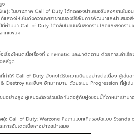
สูง
ra):
ในบางภาค Call of Duty ได้ทดลองนำเสนอธีมสงครามในอนาค
 แต่ก็แสดงให้เห็นถึงความพยายามของซีรีส์ในการพัฒนาและนำเสนอสิ่
ี่ปีที่ผ่านมา Call of Duty ได้กลับไปเน้นธีมสงครามโลกและสงครา
งดีจากแฟนๆ
ื่อเรื่องโหมดเนื้อเรื่องที่ cinematic และน่าติดตาม ด้วยการเล่า
อลลีวูด
กที่ทำให้ Call of Duty ยังคงได้รับความนิยมอย่างต่อเนื่อง ผู้เล
estroy และอื่นๆ อีกมากมาย ด้วยระบบ Progression ที่ผู้เล่น
ยมอย่างสูง ผู้เล่นจะต้องร่วมมือกันต่อสู้กับฝูงซอมบี้ที่ดาหน้าเข้า
e):
Call of Duty: Warzone คือเกมแบทเทิลรอยัลแบบ Standalone 
และการอัปเดตเนื้อหาอย่างสม่ำเสมอ