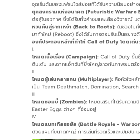
จุดเริ่มต้นของแฟรนไชส์ย่อยที่ได้รับความนิยมอย่าง
ยุคสงครามแห่งอนาคต (Futuristic Warfare E
ต่อสู้ในอวกาศ ซึ่งได้รับทั้งคำชมและเสียงวิจารณ์
หวนคืนสู่รากเหง้า (Back to Roots):
ในช่วงไม่ก
มาทำใหม่ (Reboot) ซึ่งได้รับการตอบรับเป็นอย่า
องค์ประกอบหลักที่ทำให้ Call of Duty โดดเด่น:
โหมดเนื้อเรื่อง (Campaign):
Call of Duty ขึ้นช
ตื่นเต้น และฉากแอ็กชันที่ยิ่งใหญ่ราวกับภาพยนตร์ฮ
โหมดผู้เล่นหลายคน (Multiplayer):
คือหัวใจหลั
เป็น Team Deathmatch, Domination, Search & D
โหมดซอมบี้ (Zombies):
โหมดเสริมที่ได้รับความนิ
Easter Eggs ต่างๆ ที่ซ่อนอยู่
โหมดแบทเทิลรอยัล (Battle Royale - Warzon
ด้วยแผนที่ขนาดใหญ่ การเล่นที่รวดเร็วและเข้มข้น 