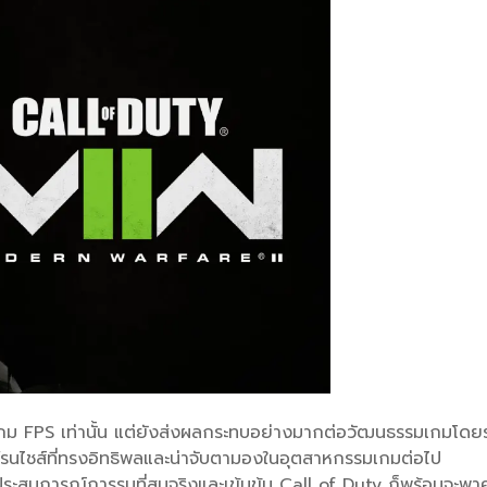
กม FPS เท่านั้น แต่ยังส่งผลกระทบอย่างมากต่อวัฒนธรรมเกมโดยรวม เ
็นแฟรนไชส์ที่ทรงอิทธิพลและน่าจับตามองในอุตสาหกรรมเกมต่อไป
าประสบการณ์การรบที่สมจริงและเข้มข้น Call of Duty ก็พร้อมจะพาค