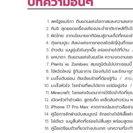
บทความอื่นๆ
สหรัฐอเมริกา: ดินแดนแห่งโอกาสและความหล
กิมจิ: สุดยอดเครื่องเคียงประจำชาติเกาหลีที่ไป
ผัดไทย: จากนโยบายชาตินิยมสู่จานเด็ดที่ครอง
กุ้งเทมปูระ: ศิลปะแห่งการทอดสไตล์ญี่ปุ่นที่ก
ข้าวต้ม: เมนูอุ่นใจในทุกมื้อ อร่อยง่ายได้ที่บ้าน
/
แคนาดา: ดินแดนแห่งใบเมเปิล ความงดงามข
Plants vs. Zombies: สมรภูมิต้นไม้ปะทะซอมบี
ไข้หวัดใหญ่: รู้ทันอาการ ป้องกันได้ และรักษาถูก
มะเร็งตับอ่อน: ภัยเงียบร้ายที่ต้องรู้ทัน
/ สาระร
มะเร็งหัวใจ: โรคร้ายที่พบได้ยาก แต่มีอยู่จริง
/ 
Minecraft: โลกแห่งจินตนาการไร้ขีดจำกัดที่ค
เปิดครัวทำข้าวผัด: สูตรเด็ด เคล็ดลับข้าวร่ว
iPhone 17 Pro Max: คาดการณ์และข่าวลือล่า
คู่มือการซักผ้าฉบับสมบูรณ์: ซักอย่างไรให้เสื้
ไข่เจียว: เมนูสิ้นคิดที่อร่อยไม่สิ้นสุด พร้อมส
คู่มือเตรียมตัวเที่ยวต่างประเทศ: บทความที่จะ